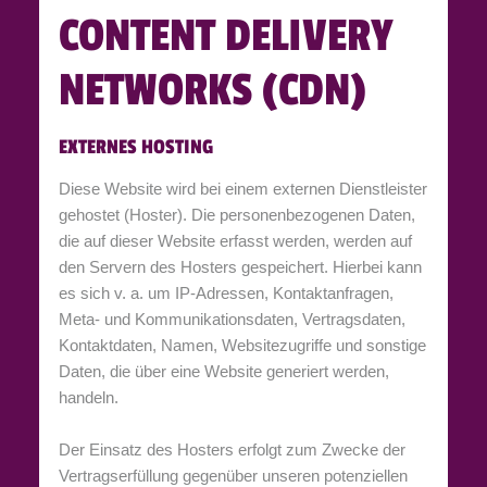
CONTENT DELIVERY
NETWORKS (CDN)
EXTERNES HOSTING
Diese Website wird bei einem externen Dienstleister
gehostet (Hoster). Die personenbezogenen Daten,
die auf dieser Website erfasst werden, werden auf
den Servern des Hosters gespeichert. Hierbei kann
es sich v. a. um IP-Adressen, Kontaktanfragen,
Meta- und Kommunikationsdaten, Vertragsdaten,
Kontaktdaten, Namen, Websitezugriffe und sonstige
Daten, die über eine Website generiert werden,
handeln.
Der Einsatz des Hosters erfolgt zum Zwecke der
Vertragserfüllung gegenüber unseren potenziellen