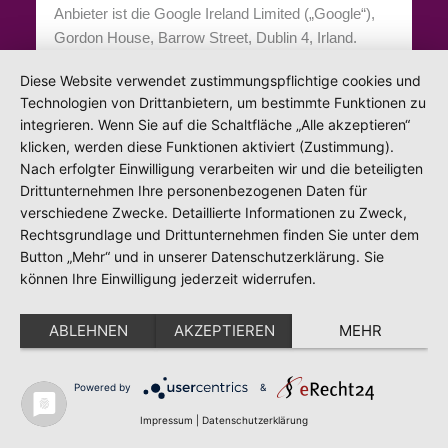
Anbieter ist die Google Ireland Limited („Google“),
Gordon House, Barrow Street, Dublin 4, Irland.
Diese Website verwendet zustimmungspflichtige cookies und
Zur Nutzung der Funktionen von Google Maps ist
Technologien von Drittanbietern, um bestimmte Funktionen zu
es notwendig, Ihre IP-Adresse zu speichern. Diese
integrieren. Wenn Sie auf die Schaltfläche „Alle akzeptieren“
Informationen werden in der Regel an einen Server
klicken, werden diese Funktionen aktiviert (Zustimmung).
von Google in den USA übertragen und dort
Nach erfolgter Einwilligung verarbeiten wir und die beteiligten
gespeichert. Der Anbieter dieser Seite hat keinen
Drittunternehmen Ihre personenbezogenen Daten für
Einfluss auf diese Datenübertragung. Wenn Google
verschiedene Zwecke. Detaillierte Informationen zu Zweck,
Maps aktiviert ist, kann Google zum Zwecke der
Rechtsgrundlage und Drittunternehmen finden Sie unter dem
einheitlichen Darstellung der Schriftarten Google
Button „Mehr“ und in unserer Datenschutzerklärung. Sie
Web Fonts verwenden. Beim Aufruf von Google
können Ihre Einwilligung jederzeit widerrufen.
Maps lädt Ihr Browser die benötigten Web Fonts in
ihren Browsercache, um Texte und Schriftarten
ABLEHNEN
AKZEPTIEREN
MEHR
korrekt anzuzeigen.
Powered by
&
Die Nutzung von Google Maps erfolgt im Interesse
einer ansprechenden Darstellung unserer Online-
Impressum
|
Datenschutzerklärung
Angebote und an einer leichten Auffindbarkeit der