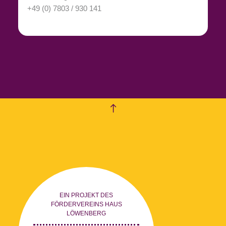
+49 (0) 7803 / 930 141
empty
EIN PROJEKT DES
FÖRDERVEREINS HAUS
LÖWENBERG