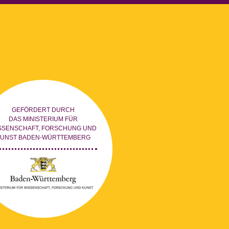
GEFÖRDERT DURCH
DAS MINISTERIUM FÜR
SSENSCHAFT, FORSCHUNG UND
KUNST BADEN-WÜRTTEMBERG