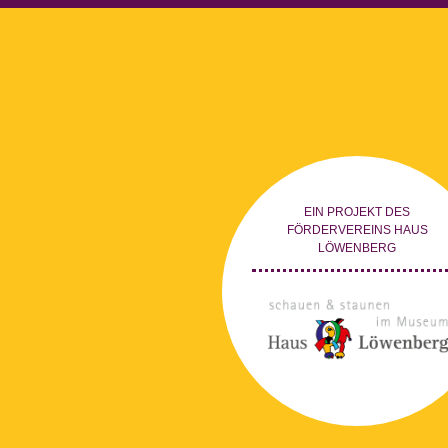
EIN PROJEKT DES
FÖRDERVEREINS HAUS
LÖWENBERG